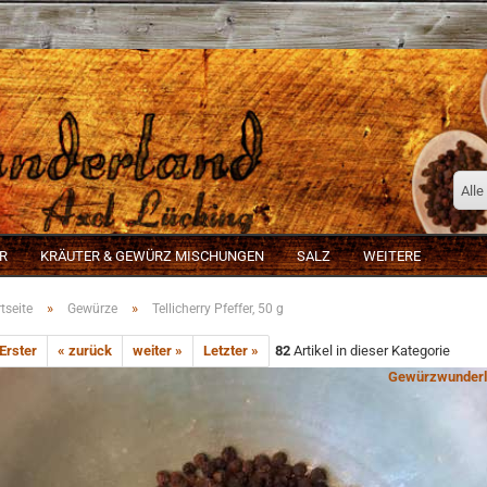
Alle
R
KRÄUTER & GEWÜRZ MISCHUNGEN
SALZ
WEITERE
»
»
tseite
Gewürze
Tellicherry Pfeffer, 50 g
 Erster
« zurück
weiter »
Letzter »
82
Artikel in dieser Kategorie
Gewürzwunderl