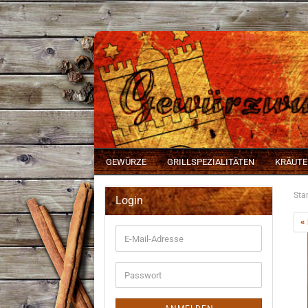
123
GEWÜRZE
GRILLSPEZIALITÄTEN
KRÄUTE
Star
Login
«
E-
Mail-
Adresse
Passwort