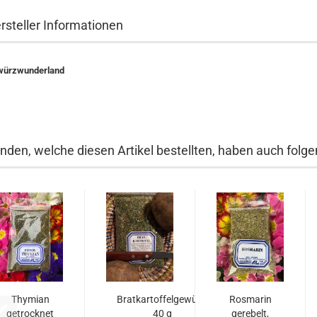
rsteller Informationen
ürzwunderland
nden, welche diesen Artikel bestellten, haben auch folgen
Thymian
Bratkartoffelgewürz,
Rosmarin
getrocknet
40 g
gerebelt,