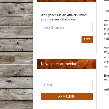
Tel
BITTE
Bitte geben Sie die Artikelnummer
GEBEN
aus unserem Katalog ein.
Ar
SIE
Ein
DIE
Pfef
ARTIKELNUMMER
Pfef
AUS
ver
LOS
UNSEREM
KATALOG
Ve
EIN.
Wie
sei
er ü
Newsletter-Anmeldung
ega
Her
Wir
WEITER
E-
ZUR
Mail
Auf
NEWSLETTER-
tro
ANMELDUNG
ANMELDEN