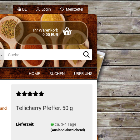
DE
Login
Merkzettel
Ihr Warenkorb
0,00 EUR
Suche...
HOME
SUCHEN
ÜBER UNS
Tellicherry Pfeffer, 50 g
and
Lieferzeit:
ca. 3-4 Tage
(Ausland abweichend)