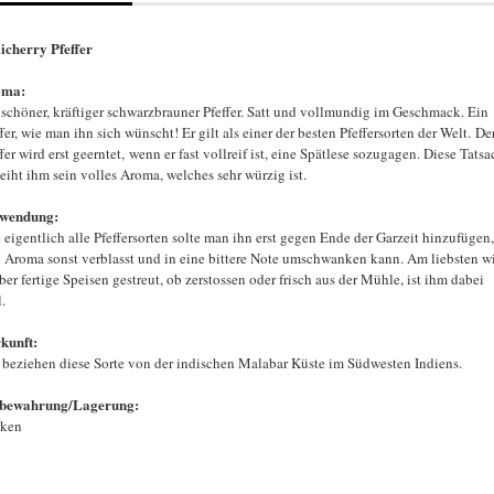
licherry Pfeffer
oma:
 schöner, kräftiger schwarzbrauner Pfeffer. Satt und vollmundig im Geschmack. Ein
fer, wie man ihn sich wünscht! Er gilt als einer der besten Pfeffersorten der Welt. De
fer wird erst geerntet, wenn er fast vollreif ist, eine Spätlese sozugagen. Diese Tats
leiht ihm sein volles Aroma, welches sehr würzig ist.
rwendung:
 eigentlich alle Pfeffersorten solte man ihn erst gegen Ende der Garzeit hinzufügen,
n Aroma sonst verblasst und in eine bittere Note umschwanken kann. Am liebsten w
ber fertige Speisen gestreut, ob zerstossen oder frisch aus der Mühle, ist ihm dabei
l.
kunft:
 beziehen diese Sorte von der indischen Malabar Küste im Südwesten Indiens.
bewahrung/Lagerung:
cken