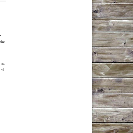
r
ache
 da
ird