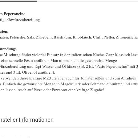
to Peperoncino
ftige Gewürzzubereitung
aten:
aten, Petersilie, Salz, Zwiebeln, Basilikum, Knoblauch, Chili, Pfeffer, Zitronenscha
wendung:
se Mischung findet vielerlei Einsatz in der italienischen Küche. Ganz klassisch läss
h eine schnelle Pesto anrühren. Man nimmt sich die gewünschte Menge
ürzzubereitung und fügt Wasser und Öl hinzu (z.B. 2 EL "Pesto Peperoncino" mit 
ser und 3 EL Olivenöl anrühren).
 verwenden diese kräftige Mixture aber auch für Tomatensoßen und zum Anrühren
s. Einfach die gewünschte Menge in Magerquark oder Schmand einrühren und etw
hen lassen. Auch auf Pizza oder Pizzabrot eine kräftige Zugabe!
rsteller Informationen