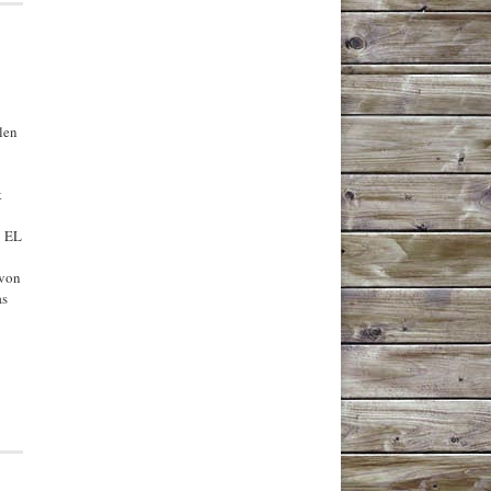
len
t
3 EL
 von
as