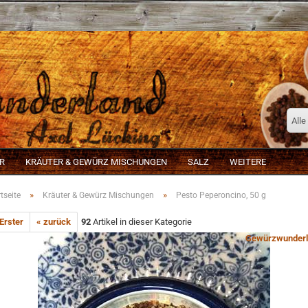
Alle
R
KRÄUTER & GEWÜRZ MISCHUNGEN
SALZ
WEITERE
»
»
tseite
Kräuter & Gewürz Mischungen
Pesto Peperoncino, 50 g
 Erster
« zurück
92
Artikel in dieser Kategorie
Gewürzwunderl