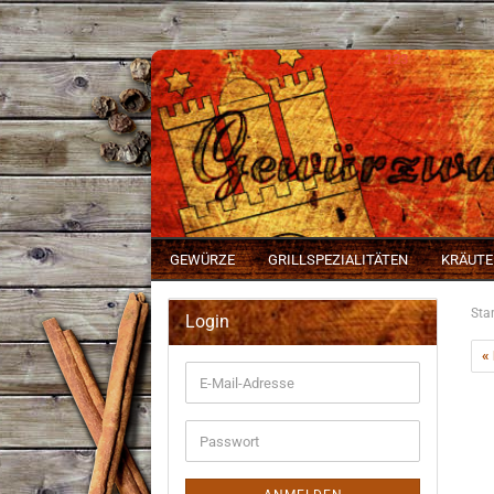
123
GEWÜRZE
GRILLSPEZIALITÄTEN
KRÄUTE
Star
Login
«
E-
Mail-
Adresse
Passwort