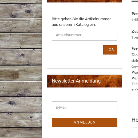
Pes
BITTE
Bitte geben Sie die Artikelnummer
krä
GEBEN
aus unserem Katalog ein.
SIE
Zut
DIE
Tom
ARTIKELNUMMER
AUS
Ver
LOS
UNSEREM
Die
KATALOG
sic
EIN.
Gew
Was
Wir
Newsletter-Anmeldung
Dip
zie
WEITER
E-
ZUR
Mail
NEWSLETTER-
He
ANMELDUNG
ANMELDEN