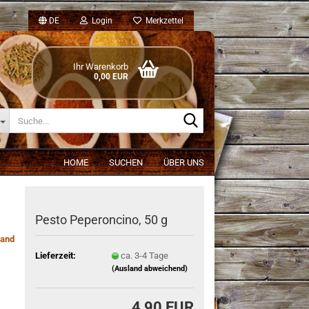
DE
Login
Merkzettel
Ihr Warenkorb
0,00 EUR
Suche...
HOME
SUCHEN
ÜBER UNS
Pesto Peperoncino, 50 g
and
Lieferzeit:
ca. 3-4 Tage
(Ausland abweichend)
4,90 EUR