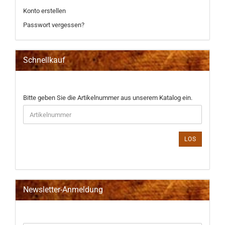
Konto erstellen
Passwort vergessen?
Schnellkauf
BITTE
Bitte geben Sie die Artikelnummer aus unserem Katalog ein.
GEBEN
SIE
DIE
ARTIKELNUMMER
LOS
AUS
UNSEREM
KATALOG
EIN.
Newsletter-Anmeldung