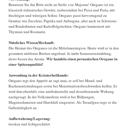
Benutzen Sie ihn Bitte nicht an Stelle von Majoran! Oregano ist ein
klassisch italienisches Gewürz, insbesondere bei Pizza und Pasta, mit
fruchtigen und würzigen Soßen. Oregano passt hervorragend zu
Gemüse wie Zucchini, Paprika und Aubergine, aber auch zu Schweine-
und Rinderbraten und Kartoffelgerichten. Oregano harmoniert mit
Thymian und Rosmarin.
Nützliches Wissen/Herkunft:
Die Heimat des Oreganos ist die Mittelmeerregion. Heute wird er in den
gesamten mittleren Breiten angebaut. Je mehr Sonneneinstrahlung,
Wir handeln einen peruanischen Oregano in
desto besser das Aroma.
einer Spitzenqualität!
Anwendung in der Kräuterheilkunde:
Oregano regt den Appetit an sagt man, er soll bei Mund- und
Rachenentzündungen sowie bei Menstruationsbeschwerden helfen. Es
wird ihm ebenfalls eine antibakterielle und desinfizierende Wirkung
nachgesagt. In der Volksmedizin wird er bei Blähungen,
Magenschmerzen und Durchfall eingesetzt. Als Teeaufguss rege er die
Gallentätigkeit an.
Aufbewahrung/Lagerung:
trocken und lichtgeschützt