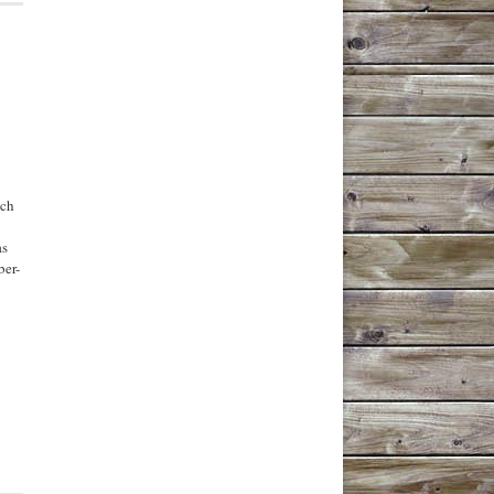
sch
as
ber-