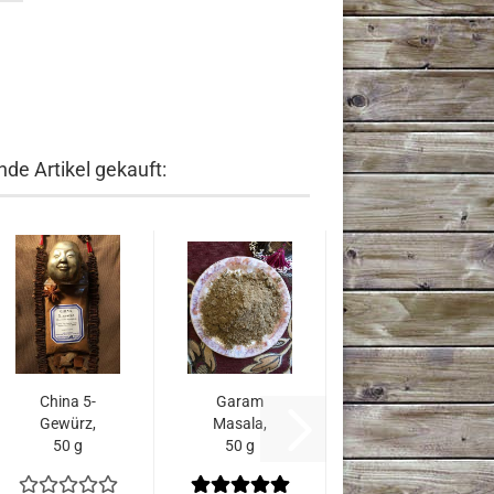
de Artikel gekauft:
China 5-
Garam
Gewürz,
Masala,
50 g
50 g