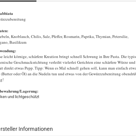
abbiata
ürzzubereitung
aten:
ebeln, Knoblauch, Chilis, Salz, Pfeffer, Rosmarin, Paprika, Thymian, Petersilie,
gano, Basilikum
wendung:
se leicht körnige, schärfere Kreation bringt schnell Schwung in Ihre Pasta. Die typi
lienische Geschmacksrichtung verleiht vielerlei Gerichten eine schärfere Würze und
it direkt etwas Pepp. Tipp: Wenn es Mal schnell gehen soll, kann man einfach etw
t (Butter oder Öl) an die Nudeln tun und etwas von der Gewürzzubereitung obendrü
ig!
bewahrung/Lagerung:
cken und lichtgeschützt
rsteller Informationen