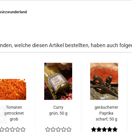
ürzwunderland
nden, welche diesen Artikel bestellten, haben auch folgen
Tomaten
Curry
geräucherter
getrocknet
grün, 50 g
Paprika
grob
scharf, 50 g
geschnitten,
50 g...