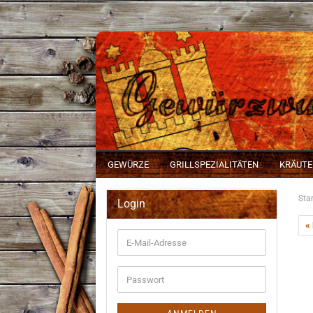
123
GEWÜRZE
GRILLSPEZIALITÄTEN
KRÄUTE
Star
Login
«
E-
Mail-
Adresse
Passwort