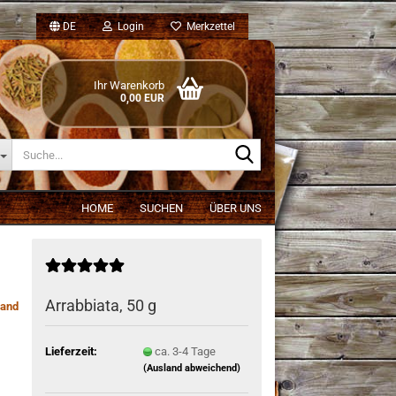
DE
Login
Merkzettel
Ihr Warenkorb
0,00 EUR
Suche...
HOME
SUCHEN
ÜBER UNS
Arrabbiata, 50 g
and
Lieferzeit:
ca. 3-4 Tage
(Ausland abweichend)