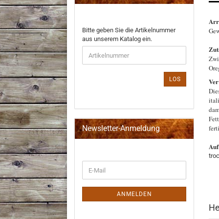
Arr
BITTE
Bitte geben Sie die Artikelnummer
Gew
GEBEN
aus unserem Katalog ein.
SIE
Zut
DIE
Zwi
ARTIKELNUMMER
Ore
AUS
LOS
Ver
UNSEREM
Die
KATALOG
ita
EIN.
dam
Fet
Newsletter-Anmeldung
fert
Auf
tro
WEITER
E-
ZUR
Mail
NEWSLETTER-
ANMELDUNG
ANMELDEN
He