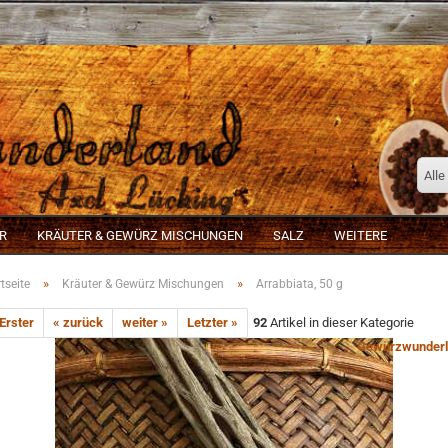
Alle
R
KRÄUTER & GEWÜRZ MISCHUNGEN
SALZ
WEITERE
»
»
tseite
Kräuter & Gewürz Mischungen
Arrabbiata, 50 g
 Erster
« zurück
weiter »
Letzter »
92
Artikel in dieser Kategorie
Gewürzwunderl